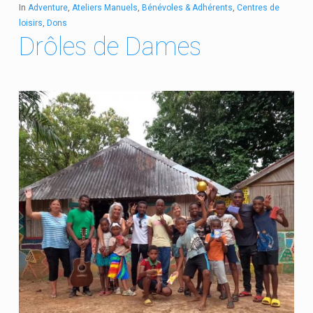
In
Adventure
,
Ateliers Manuels
,
Bénévoles & Adhérents
,
Centres de
loisirs
,
Dons
Drôles de Dames