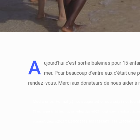
A
ujourd’hui c’est sortie baleines pour 15 enf
mer. Pour beaucoup d’entre eux c’était une p
rendez-vous. Merci aux donateurs de nous aider à r
Lecteur
Media error: Format(s) not supported or source(s) not found
vidéo
Télécharger le fichier: http://sitedoa.cluster028.hosting.ovh.net/lassociat
content/uploads/2018/08/240581993_836992936794449_1196960604