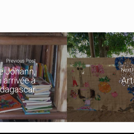
Previous Post
de Johann,
Next 
 arrivée à
Art
dagascar