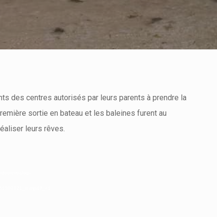
ants des centres autorisés par leurs parents à prendre la
remière sortie en bateau et les baleines furent au
éaliser leurs rêves.
iondesreves/wp-
061307121_n.mp4?_=1