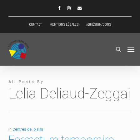
Skip
Menu
FACEBOOK
INSTAGRAM
EMAIL
to
main
CONTACT
MENTIONS LÉGALES
ADHÉSION/DONS
content
Men
search
All Posts By
Lelia Deliaud-Zeggai
In
Centres de loisirs