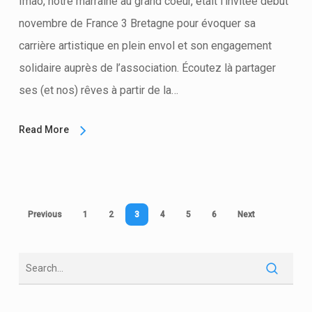
Imao, notre marraine au grand coeur, était l’invitée debut
novembre de France 3 Bretagne pour évoquer sa
carrière artistique en plein envol et son engagement
solidaire auprès de l’association. Écoutez là partager
ses (et nos) rêves à partir de la…
Read More
Previous
1
2
3
4
5
6
Next